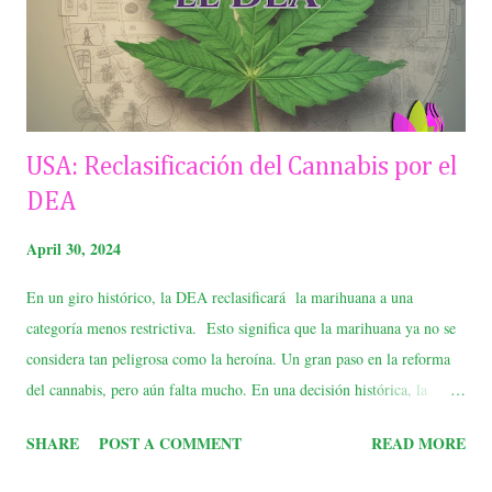
para certificar pacientes sin costo alguno pero al buscar el lic...
USA: Reclasificación del Cannabis por el
DEA
April 30, 2024
En un giro histórico, la DEA reclasificará la marihuana a una
categoría menos restrictiva. Esto significa que la marihuana ya no se
considera tan peligrosa como la heroína. Un gran paso en la reforma
del cannabis, pero aún falta mucho. En una decisión histórica, la
Agencia para el Control de Drogas (DEA) de Estados Unidos
SHARE
POST A COMMENT
READ MORE
reclasificará la marihuana de la Lista I a la Lista III. Esto significa que
la marihuana ya no se considera una droga con alto potencial de abuso