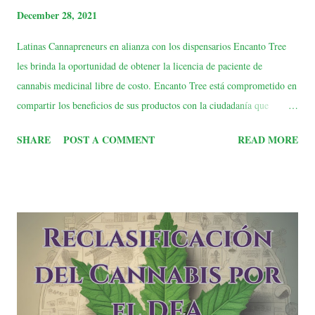
December 28, 2021
Latinas Cannapreneurs en alianza con los dispensarios Encanto Tree
les brinda la oportunidad de obtener la licencia de paciente de
cannabis medicinal libre de costo. Encanto Tree está comprometido en
compartir los beneficios de sus productos con la ciudadanía que
cumpla con la edad de 21+ y enfrente condiciones aprobadas por
SHARE
POST A COMMENT
READ MORE
salud. Las condiciones se pueden encontrar en
https://encantotree.com/patients/ Encanto Tree tiene como misión
mejorar el estilo de vida de los pacientes a través de las propiedades
curativas del cannabis. Se esmeran por ofrecer productos de cannabis
de primera calidad que optimizarán todos los aspectos de su estilo de
vida. Cuenta con localidades en Dorado, Aguadilla, Bayamon e Isla
Verde. Utiliza el código latinascannapreneurs en el siguiente site:
https://encantotree.com/get-certified/ ya sea renovación o para la
licencia por primera vez. Términos y Condiciones 1. La oferta es