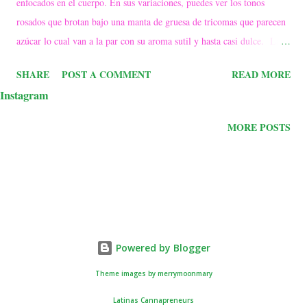
enfocados en el cuerpo. En sus variaciones, puedes ver los tonos
rosados que ​​brotan bajo una manta de gruesa de tricomas que parecen
azúcar lo cual van a la par con su aroma sutil y hasta casi dulce. La
potencia de esta cepa podría considerarse abrumadora. Incluso se
SHARE
POST A COMMENT
READ MORE
conoce que pequeñas dosis alivian el dolor, el insomnio y la pérdida
Instagram
de apetito. Aun con un tiempo de cultivo aproximado de 10 a 11
semanas para la floración de la cepa, vale la pena la espera para
MORE POSTS
obtener los beneficios de esta cepa de alta calidad.
Powered by Blogger
Theme images by
merrymoonmary
Latinas Cannapreneurs