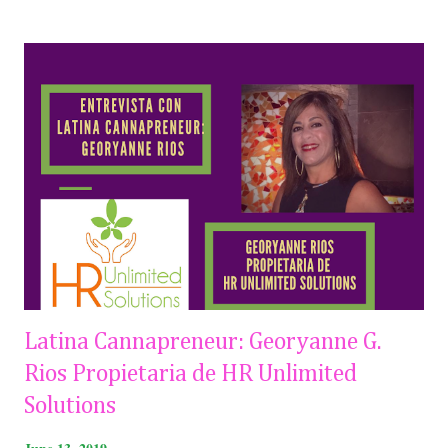
s
t
s
Latina Cannapreneur: Georyanne G.
Rios Propietaria de HR Unlimited
Solutions