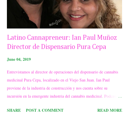
Latino Cannapreneur: Ian Paul Muñoz
Director de Dispensario Pura Cepa
June 04, 2019
Entrevistamos al director de operaciones del dispensario de cannabis
medicinal Pura Cepa, localizado en el Viejo San Juan. Ian Paul
proviene de la industria de construcción y nos cuenta sobre su
incursión en la emergente industria del cannabis medicinal. Podcast:
Aqui un video tour del dispensario Pura Cepa Localizado en la Calle
SHARE
POST A COMMENT
READ MORE
de Tetuán #305, San Juan, Puerto Rico. Horario de Lunes a Viernes
de 12pm- 8pm Telefono: (787) 625-0420 . Tambien puedes acceder a
http://www.puracepacm.com/ o conectar a traves de sus redes