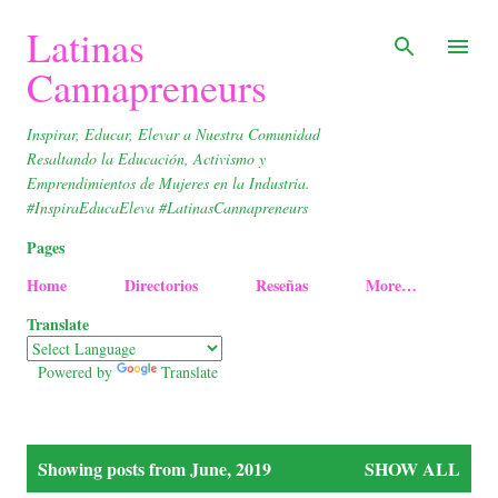
Skip to main content
Latinas
Cannapreneurs
Inspirar, Educar, Elevar a Nuestra Comunidad
Resaltando la Educación, Activismo y
Emprendimientos de Mujeres en la Industria.
#InspiraEducaEleva #LatinasCannapreneurs
Pages
Home
Directorios
Reseñas
More…
Translate
Powered by
Translate
P
Showing posts from June, 2019
SHOW ALL
o