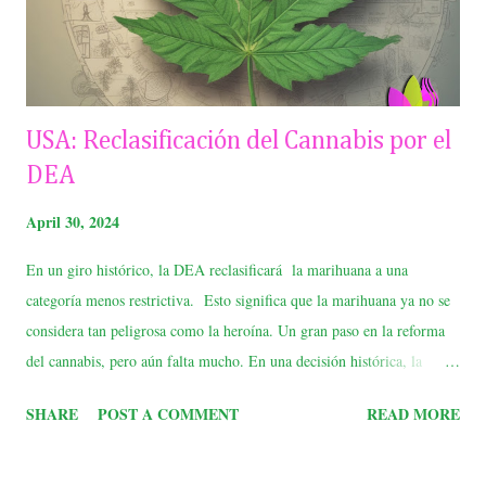
USA: Reclasificación del Cannabis por el
DEA
April 30, 2024
En un giro histórico, la DEA reclasificará la marihuana a una
categoría menos restrictiva. Esto significa que la marihuana ya no se
considera tan peligrosa como la heroína. Un gran paso en la reforma
del cannabis, pero aún falta mucho. En una decisión histórica, la
Agencia para el Control de Drogas (DEA) de Estados Unidos
SHARE
POST A COMMENT
READ MORE
reclasificará la marihuana de la Lista I a la Lista III. Esto significa que
la marihuana ya no se considera una droga con alto potencial de abuso
y sin uso médico aceptado. Es un cambio importante que podría tener