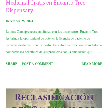
Medicinal Gratis en Encanto Tree
Dispensary
December 28, 2021
Latinas Cannapreneurs en alianza con los dispensarios Encanto Tree
les brinda la oportunidad de obtener la licencia de paciente de
cannabis medicinal libre de costo. Encanto Tree está comprometido en
compartir los beneficios de sus productos con la ciudadanía que
cumpla con la edad de 21+ y enfrente condiciones aprobadas por
SHARE
POST A COMMENT
READ MORE
salud. Las condiciones se pueden encontrar en
https://encantotree.com/patients/ Encanto Tree tiene como misión
mejorar el estilo de vida de los pacientes a través de las propiedades
curativas del cannabis. Se esmeran por ofrecer productos de cannabis
de primera calidad que optimizarán todos los aspectos de su estilo de
vida. Cuenta con localidades en Dorado, Aguadilla, Bayamon e Isla
Verde. Utiliza el código latinascannapreneurs en el siguiente site: