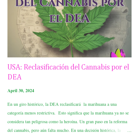
https://encantotree.com/get-certified/ ya sea renovación o para la
licencia por primera vez. Términos y Condiciones 1. La oferta es
para certificar pacientes sin costo alguno pero al buscar el lic...
USA: Reclasificación del Cannabis por el
DEA
April 30, 2024
En un giro histórico, la DEA reclasificará la marihuana a una
categoría menos restrictiva. Esto significa que la marihuana ya no se
considera tan peligrosa como la heroína. Un gran paso en la reforma
del cannabis, pero aún falta mucho. En una decisión histórica, la
Agencia para el Control de Drogas (DEA) de Estados Unidos