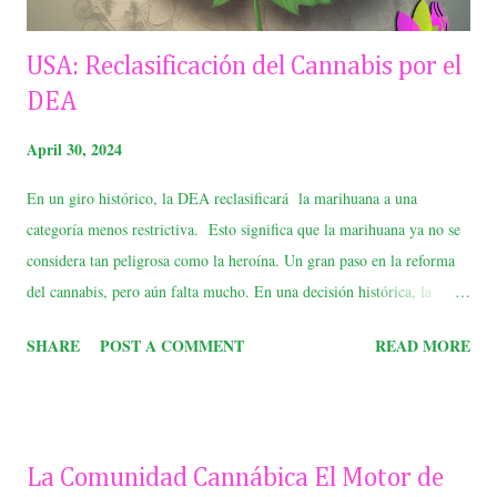
USA: Reclasificación del Cannabis por el
DEA
April 30, 2024
En un giro histórico, la DEA reclasificará la marihuana a una
categoría menos restrictiva. Esto significa que la marihuana ya no se
considera tan peligrosa como la heroína. Un gran paso en la reforma
del cannabis, pero aún falta mucho. En una decisión histórica, la
Agencia para el Control de Drogas (DEA) de Estados Unidos
SHARE
POST A COMMENT
READ MORE
reclasificará la marihuana de la Lista I a la Lista III. Esto significa que
la marihuana ya no se considera una droga con alto potencial de abuso
y sin uso médico aceptado. Es un cambio importante que podría tener
un gran impacto en la industria del cannabis y en los consumidores.
La Comunidad Cannábica El Motor de
¿Qué significa la reclasificación? Estar en la Lista III significa que la