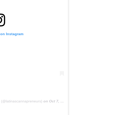
 on Instagram
s (@latinascannapreneurs)
on
Oct 7, 2020 at 10:35am PDT